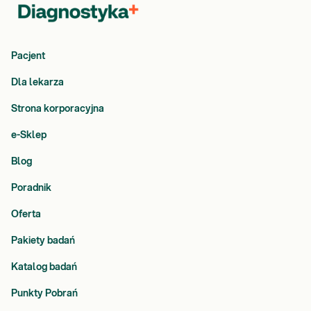
emocjonalną. Nieprawidłowa praca tarczycy może mieć
różnorodne podłoże. W ustaleniu przyczyn zaburzeń
funkcjonowania gruczołu wykorzystuje się pomiar stężenia
autoprzeciwciał – anty-TPO i anty-TG.
Pacjent
Witamina D metabolit 25(OH)
to uznany wskaźnik
gospodarki wapniowo - fosforanowej i obrotu kostnego oraz
Dla lekarza
ważny element diagnostyki krzywicy i osteoporozy.
Strona korporacyjna
Niedobór witaminy D może sprzyjać rozwojowi zaburzeń
odporności i schorzeń o podłożu zapalnym lub
e-Sklep
autoimmunizacyjnym. Prawidłowe stężenie witaminy D jest
ważne w profilaktyce nowotworów (raka piersi, jelita
Blog
grubego), dlatego też warto znać stężenie witaminy D w
organizmie, po to by dobrać indywidualną dawkę
Poradnik
suplementacji.
Oferta
Kortyzol
jest hormonem wydzielanym przez nadnercza,
nazywany jest również hormonem stresu. Osoby regularnie
Pakiety badań
ćwiczące, są mniej podatne na stres, ponieważ negatywne
działanie wydzielanego w stresującej sytuacji kortyzolu,
Katalog badań
nazywanego również hormonem stresu, jest niwelowane
przez działanie wydzielanego podczas ćwiczeń
Punkty Pobrań
testosteronu.