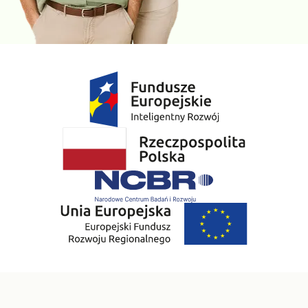
Prawdopodobieństwo niedoboru zwiększa stosowanie
leków przeciwpadaczkowych.
CRP
to parametr wykrywający w organizmie stan zapalny.
Umożliwia różnicowanie przyczyn stanu zapalnego w
organizmie, ponieważ CRP znacząco wzrasta w przebiegu
zakażenia bakteryjnego, którego leczenie zwykle wiąże się z
koniecznością zastosowania antybiotyku. W zakażeniach
wirusowych nie obserwuje się wzrostu stężenia CRP,
natomiast CRP wzrasta natomiast CRP wzrasta po urazach,
w przewlekłych chorobach zapalnych jak i w chorobach
nowotworowych.
TSH, fT4, fT3, anty-TPO, anty-TG.
TSH
jest hormonem
przysadkowym nadzorującym pracę tarczycy.
FT4 i fT3
z
kolei są hormonami produkowanymi przez samą tarczycę.
Na podstawie zmian w stężeniu TSH, fT4 i fT3 wnioskuje się
o nadczynności lub niedoczynności tarczycy. Schorzenia te
wiążą się z bezpośrednim wpływem na metabolizm
(odpowiednio utrata lub przybieranie na wadze
nieuzasadnione zmianami w diecie, sucha skóra lub
nadpotliwość, zaparcia lub biegunki), a także równowagę