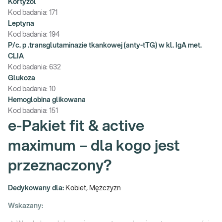
Kortyzol
Kod badania:
171
Leptyna
Kod badania:
194
P/c. p .transglutaminazie tkankowej (anty-tTG) w kl. IgA met.
CLIA
Kod badania:
632
Glukoza
Kod badania:
10
Hemoglobina glikowana
Kod badania:
151
e-Pakiet fit & active
maximum – dla kogo jest
przeznaczony?
Dedykowany dla:
Kobiet, Mężczyzn
Wskazany: