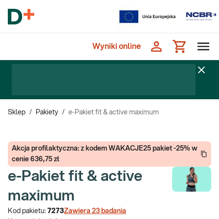
Wyniki online
Sklep
/
Pakiety
/
e-Pakiet fit & active maximum
Akcja profilaktyczna: z kodem WAKACJE25 pakiet -25% w
cenie 636,75 zł
e-Pakiet fit & active
maximum
Kod pakietu:
7273
Zawiera
23
badania