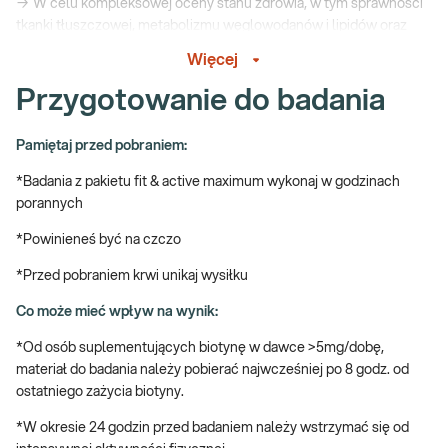
→ W celu kompleksowej oceny stanu zdrowia, w tym sprawności
tkanki tłuszczowej, metabolizmu węglowodanów i lipidów oraz
gospodarki hormonalnej
Więcej
→ Zarówno dla osób aktywnych fizycznie jak i planujących
Przygotowanie do badania
zwiększenie aktywności
→ Profilaktycznie, przy braku objawów jakiejkolwiek choroby
Pamiętaj przed pobraniem:
Fit & active – co to oznacza?
*Badania z pakietu fit & active maximum wykonaj w godzinach
porannych
Fit & active
znaczy sprawny i aktywny fizycznie. Najkorzystniejszą
*Powinieneś być na czczo
dla zdrowia formą treningu są regularnie wykonywane ćwiczenia
fizyczne. Codzienny wysiłek powinien trwać minimum pół godziny,
*Przed pobraniem krwi unikaj wysiłku
a jego formę i intensywność należy dostosować do możliwości
Co może mieć wpływ na wynik:
ćwiczącego. Wysiłkiem fizycznym może być dowolny rodzaj
aktywności, począwszy od wyczynowego uprawiania sportu, przez
*Od osób suplementujących biotynę w dawce >5mg/dobę,
rekreacyjne pływanie, aż po intensywniejszy spacer z psem.
materiał do badania należy pobierać najwcześniej po 8 godz. od
Każda podjęta aktywność poprawi ukrwienie i natlenowanie
ostatniego zażycia biotyny.
tkanek, co z kolei przyspieszy zachodzące w nich procesy
metaboliczne. Zauważalnym efektem regularnych ćwiczeń jest
*W okresie 24 godzin przed badaniem należy wstrzymać się od