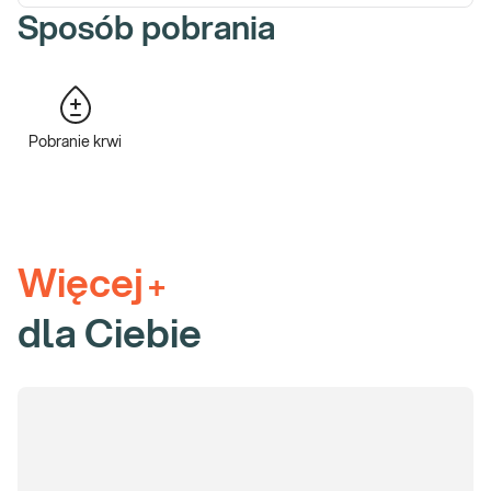
Morfologia krwi
jest badaniem, które pozwala ocenić
Sposób pobrania
ogólną kondycję organizmu oraz wnosi wiele istotnych
informacji na temat niedoborów pierwiastków lub witamin
będących przyczyną anemii oraz etiologii toczących się
infekcji. Pozwala także na wykluczenie choroby
nowotworowej układu krwiotwórczego lub zaburzeń
Pobranie krwi
odporności.
Glukoza, insulina i hemoglobina glikowana HbA1c
to
badania, na podstawie których oceniany jest metabolizm
węglowodanów. Glukoza i hemoglobina glikowana są
badaniami, na podstawie których, wg kryteriów
opracowanych przez Polskie Towarzystwo
Więcej
+
Diabetologiczne, możliwe jest rozpoznanie zaburzeń
metabolizmu glukozy. Wysokie stężenie glukozy na czczo
dla Ciebie
wynika zwykle z podstępnej, obarczonej szeregiem
powikłań choroby metabolicznej – cukrzycy. Ćwiczenia
obniżają poziom glukozy, poprawiają również wrażliwość
tkanek na insulinę.
Elektrolity (Na, K).
Zaburzenia elektrolitowe często
wynikają z zaburzonej funkcji filtracyjnej nerek, stanowią
również skutek odwodnienia, który może wynikać ze zbyt