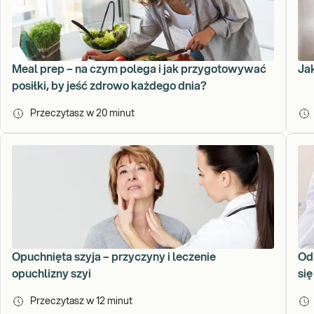
Meal prep – na czym polega i jak przygotowywać
Ja
posiłki, by jeść zdrowo każdego dnia?
Przeczytasz w
20
minut
Opuchnięta szyja – przyczyny i leczenie
Od
opuchlizny szyi
się
Przeczytasz w
12
minut