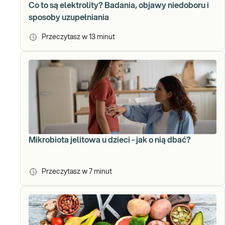
Co to są elektrolity? Badania, objawy niedoboru i
sposoby uzupełniania
Przeczytasz w
13
minut
Mikrobiota jelitowa u dzieci - jak o nią dbać?
Przeczytasz w
7
minut