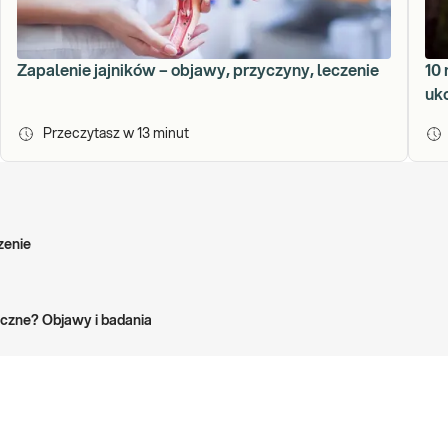
Zapalenie jajników – objawy, przyczyny, leczenie
10
uk
Przeczytasz w
13
minut
zenie
czne? Objawy i badania