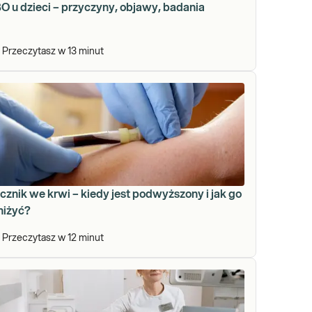
O u dzieci – przyczyny, objawy, badania
Przeczytasz w
13
minut
znik we krwi – kiedy jest podwyższony i jak go
niżyć?
Przeczytasz w
12
minut