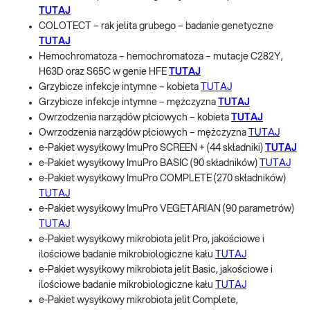
TUTAJ
COLOTECT – rak jelita grubego – badanie genetyczne
TUTAJ
Hemochromatoza – hemochromatoza – mutacje C282Y,
H63D oraz S65C w genie HFE
TUTAJ
Grzybicze infekcje intymne – kobieta
TUTAJ
Grzybicze infekcje intymne – mężczyzna
TUTAJ
Owrzodzenia narządów płciowych – kobieta
TUTAJ
Owrzodzenia narządów płciowych – mężczyzna
TUTAJ
e-Pakiet wysyłkowy ImuPro SCREEN + (44 składniki)
TUTAJ
e-Pakiet wysyłkowy ImuPro BASIC (90 składników)
TUTAJ
e-Pakiet wysyłkowy ImuPro COMPLETE (270 składników)
TUTAJ
e-Pakiet wysyłkowy ImuPro VEGETARIAN (90 parametrów)
TUTAJ
e-Pakiet wysyłkowy mikrobiota jelit Pro, jakościowe i
ilościowe badanie mikrobiologiczne kału
TUTAJ
e-Pakiet wysyłkowy mikrobiota jelit Basic, jakościowe i
ilościowe badanie mikrobiologiczne kału
TUTAJ
e-Pakiet wysyłkowy mikrobiota jelit Complete,