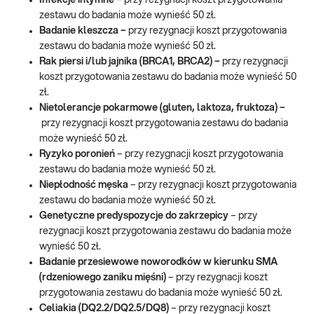
Infekcje intymne
– przy rezygnacji koszt przygotowania
zestawu do badania może wynieść 50 zł.
Badanie kleszcza –
przy rezygnacji koszt przygotowania
zestawu do badania może wynieść 50 zł.
Rak piersi i/lub jajnika (BRCA1, BRCA2) –
przy rezygnacji
koszt przygotowania zestawu do badania może wynieść 50
zł.
Nietolerancje pokarmowe (gluten, laktoza, fruktoza) –
przy rezygnacji koszt przygotowania zestawu do badania
może wynieść 50 zł.
Ryzyko poronień
– przy rezygnacji koszt przygotowania
zestawu do badania może wynieść 50 zł.
Niepłodność męska
– przy rezygnacji koszt przygotowania
zestawu do badania może wynieść 50 zł.
Genetyczne predyspozycje do zakrzepicy
– przy
rezygnacji koszt przygotowania zestawu do badania może
wynieść 50 zł.
Badanie przesiewowe noworodków w kierunku SMA
(rdzeniowego zaniku mięśni)
– przy rezygnacji koszt
przygotowania zestawu do badania może wynieść 50 zł.
Celiakia (DQ2.2/DQ2.5/DQ8)
– przy rezygnacji koszt