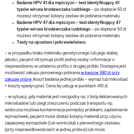
Badanie HPV 41 dla mężczyzn – test identyfikujący 41
typów wirusa brodawczaka ludzkiego
– po dopłacie 50 zł
możesz otrzymać kolejny zestaw do pobrania materiału
Badanie HPV 47 dla mężczyzn – test identyfikujący 47
typów wirusa brodawczaka ludzkiego
– po dopłacie 50 zł
możesz otrzymać kolejny zestaw do pobrania materiału
Testy na ojcostwo i pokrewieństwo:
– w przypadku braku materiału genetycznego lub jego słabej
jakości, pacjent otrzymuje profil jednej osoby i informacje o
niepowodzeniu w ustaleniu profilu z drugiej próbki. Dostępna jest
możliwość zakupu ponownego pobrania
w kwocie 390 zł przy
zakupie online
(
koszt badania jednej próbki – wymaz lub mikroślad
+ koszty spedycyjne). Cena tej usługi w punktach 410 zł
.
– w sytuacji, gdy materiał jest niezgodny np. z listą deklarowanych
mikrośladów lub uległ zniszczeniu podczas transportu np.
widoczna możliwa kontaminacja pomiędzy próbkami, zapleśnienie
wymazówek, pacjent może dosłać kolejny materiał przy użyciu
zapasowej wymazówki (lub woreczka) z pierwotnego zestawu
(przy nieprawidłowościach w jednej próbce) lub może