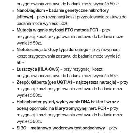
przygotowania zestawu do badania może wynieść 50 zł.
NanoDiagBiom – badanie genetyczne mikroflory
jelitowej
– przy rezygnacji koszt przygotowania zestawu do
badania może wynieść 50zł.
Mutacja w genie otyłości FTO metodą PCR
– przy
rezygnacji koszt przygotowania zestawu do badania może
wynieść 50zł.
Nietolerancja laktozy typu dorosłego
– przy rezygnacji
koszt przygotowania zestawu do badania może wynieść
50zł.
Łuszczyca (HLA-Cw6)
– przy rezygnacji koszt
przygotowania zestawu do badania może wynieść 50zł.
Zespół Gilberta (gen UGT1A1 – najczęstsza mutacja)
– przy
rezygnacji koszt przygotowania zestawu do badania może
wynieść 50zł.
Helicobacter pylori, wykrywanie DNA bakterii wraz z
oceną oporności na klarytromycynę, met. PCR
– przy
rezygnacji koszt przygotowania zestawu do badania może
wynieść 50zł.
SIBO – metanowo-wodorowy test oddechowy
– przy