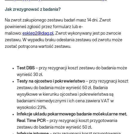
Jak zrezygnować z badania?
Na zwrot zakupionego zestawu badań masz 14 dni. Zwrot
powinieneś zgłosić przez formularz lub e-
mailowo:
esklep2@diag.pl
. Zwrot wykonywany jest po zwrocie
zestawu. W wypadku braku odesłania zestawu od zwrotu może
zostać potrącona wartość zestawu.
Test DBS
– przy rezygnacji koszt zestawu do badania może
wynieść 30 zł.
Testy na ojcostwo i pokrewieństwo
– przy rezygnacji koszt
zestawu do badania może wynieść 50 zł. Badania
wysyłkowe w kierunku ojcostwa i pokrewieństwa są
badaniami niemedycznymi i ich cena zawiera VAT w
wysokości 23%.
Infekcje układu pokarmowego badanie molekularne met.
Real Time PCR
– przy rezygnacji koszt przygotowania
zestawu do badania może wynieść 50 zł.