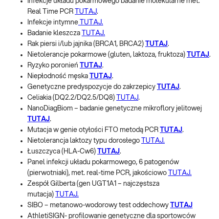
Infekcje układu pokarmowego badanie molekularne met.
Real Time PCR
TUTAJ
.
Infekcje intymne
TUTAJ.
Badanie kleszcza
TUTAJ.
Rak piersi i/lub jajnika (BRCA1, BRCA2)
TUTAJ
.
Nietolerancje pokarmowe (gluten, laktoza, fruktoza)
TUTAJ
.
Ryzyko poronień
TUTAJ
.
Niepłodność męska
TUTAJ
.
Genetyczne predyspozycje do zakrzepicy
TUTAJ
.
Celiakia (DQ2.2/DQ2.5/DQ8)
TUTAJ
.
NanoDiagBiom – badanie genetyczne mikroflory jelitowej
TUTAJ
.
Mutacja w genie otyłości FTO metodą PCR
TUTAJ
.
Nietolerancja laktozy typu dorosłego
TUTAJ.
Łuszczyca (HLA-Cw6)
TUTAJ
.
Panel infekcji układu pokarmowego, 6 patogenów
(pierwotniaki), met. real-time PCR, jakościowo
TUTAJ.
Zespół Gilberta (gen UGT1A1 – najczęstsza
mutacja)
TUTAJ.
SIBO – metanowo-wodorowy test oddechowy
TUTAJ
AthletiSIGN- profilowanie genetyczne dla sportowców