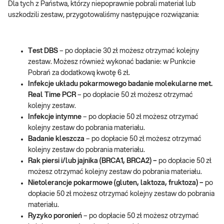
Dla tych z Państwa, którzy niepoprawnie pobrali materiał lub
uszkodzili zestaw, przygotowaliśmy następujące rozwiązania:
Test DBS
– po dopłacie 30 zł możesz otrzymać kolejny
zestaw. Możesz również wykonać badanie: w Punkcie
Pobrań za dodatkową kwotę 6 zł.
Infekcje układu pokarmowego badanie molekularne met.
Real Time PCR
– po dopłacie 50 zł możesz otrzymać
kolejny zestaw.
Infekcje intymne
– po dopłacie 50 zł możesz otrzymać
kolejny zestaw do pobrania materiału.
Badanie kleszcza
– po dopłacie 50 zł możesz otrzymać
kolejny zestaw do pobrania materiału.
Rak piersi i/lub jajnika (BRCA1, BRCA2) –
po dopłacie 50 zł
możesz otrzymać kolejny zestaw do pobrania materiału.
Nietolerancje pokarmowe (gluten, laktoza, fruktoza) –
po
dopłacie 50 zł możesz otrzymać kolejny zestaw do pobrania
materiału.
Ryzyko poronień
– po dopłacie 50 zł możesz otrzymać