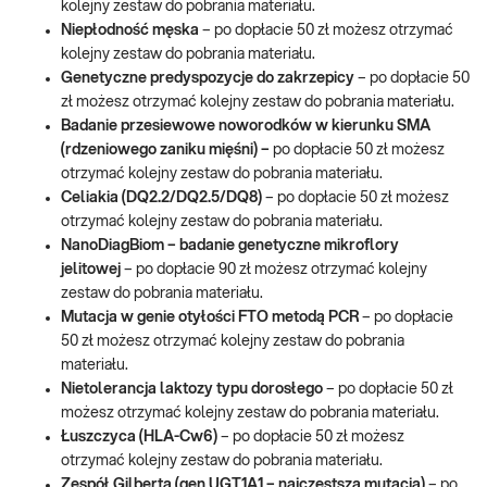
kolejny zestaw do pobrania materiału.
Niepłodność męska
– po dopłacie 50 zł możesz otrzymać
kolejny zestaw do pobrania materiału.
Genetyczne predyspozycje do zakrzepicy
– po dopłacie 50
zł możesz otrzymać kolejny zestaw do pobrania materiału.
Badanie przesiewowe noworodków w kierunku SMA
(rdzeniowego zaniku mięśni) –
po dopłacie 50 zł możesz
otrzymać kolejny zestaw do pobrania materiału.
Celiakia (DQ2.2/DQ2.5/DQ8)
– po dopłacie 50 zł możesz
otrzymać kolejny zestaw do pobrania materiału.
NanoDiagBiom – badanie genetyczne mikroflory
jelitowej
– po dopłacie 90 zł możesz otrzymać kolejny
zestaw do pobrania materiału.
Mutacja w genie otyłości FTO metodą PCR
– po dopłacie
50 zł możesz otrzymać kolejny zestaw do pobrania
materiału.
Nietolerancja laktozy typu dorosłego
– po dopłacie 50 zł
możesz otrzymać kolejny zestaw do pobrania materiału.
Łuszczyca (HLA-Cw6)
– po dopłacie 50 zł możesz
otrzymać kolejny zestaw do pobrania materiału.
Zespół Gilberta (gen UGT1A1 – najczęstsza mutacja)
– po