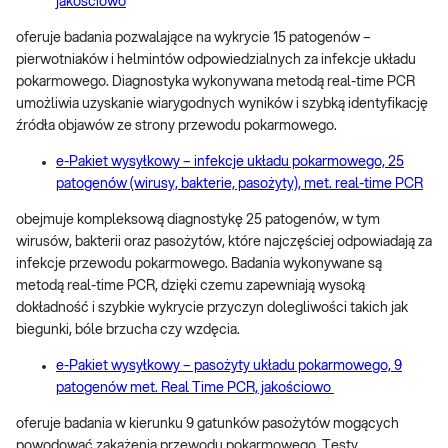
jakościowo
oferuje badania pozwalające na wykrycie 15 patogenów –
pierwotniaków i helmintów odpowiedzialnych za infekcje układu
pokarmowego. Diagnostyka wykonywana metodą real-time PCR
umożliwia uzyskanie wiarygodnych wyników i szybką identyfikację
źródła objawów ze strony przewodu pokarmowego.
e-Pakiet wysyłkowy – infekcje układu pokarmowego, 25
patogenów (wirusy, bakterie, pasożyty), met. real-time PCR
obejmuje kompleksową diagnostykę 25 patogenów, w tym
wirusów, bakterii oraz pasożytów, które najczęściej odpowiadają za
infekcje przewodu pokarmowego. Badania wykonywane są
metodą real-time PCR, dzięki czemu zapewniają wysoką
dokładność i szybkie wykrycie przyczyn dolegliwości takich jak
biegunki, bóle brzucha czy wzdęcia.
e-Pakiet wysyłkowy – pasożyty układu pokarmowego, 9
patogenów met. Real Time PCR, jakościowo
oferuje badania w kierunku 9 gatunków pasożytów mogących
powodować zakażenia przewodu pokarmowego. Testy