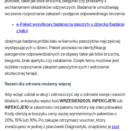
jelitowe, takie jak bóle brzucha, biegunki czy problemy z
wchłanianiem składników odżywczych. Badania te umożliwiają
wczesne rozpoznanie zakażeń i podjęcie odpowiedniego leczenia.
e-Pakiet wysyłkowy badania na pasożyty u dziecka (badania
z kału)
obejmuje badania próbki kału w kierunku pasożytów najczęściej
występujących u dzieci. Pakiet pozwala na identyfikację
patogenów odpowiedzialnych za objawy takie jak bóle brzucha,
biegunki, brak apetytu czy osłabienie. Dzięki temu możliwe jest
szybkie rozpoznanie zakażeń pasożytniczych i wdrożenie
skutecznej terapii.
Razem dla zdrowia możemy więcej
Aby wziąć udział w akcji i zatroszczyć się o zdrowie swoje i swoich
bliskich, w koszyku wpisz kod
WRZESIEN2025
,
INFEKCJE15
lub
INFEKCJE10
w zależności od pakietu na który się zdecydowałeś.
Kody obniżą w koszyku ceny wyżej wymienionych pakietów o
20%, 15% lub 10%. Po zakupie otrzymasz voucher, który
zrealizujesz w jednej z placówek Diagnostyki, znajdziesz je
pod