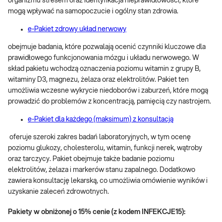
organizmu stresem oraz identyfikacja nieprawidłowości, które
mogą wpływać na samopoczucie i ogólny stan zdrowia.
e-Pakiet zdrowy układ nerwowy
obejmuje badania, które pozwalają ocenić czynniki kluczowe dla
prawidłowego funkcjonowania mózgu i układu nerwowego. W
skład pakietu wchodzą oznaczenia poziomu witamin z grupy B,
witaminy D3, magnezu, żelaza oraz elektrolitów. Pakiet ten
umożliwia wczesne wykrycie niedoborów i zaburzeń, które mogą
prowadzić do problemów z koncentracją, pamięcią czy nastrojem.
e-Pakiet dla każdego (maksimum) z konsultacją
oferuje szeroki zakres badań laboratoryjnych, w tym ocenę
poziomu glukozy, cholesterolu, witamin, funkcji nerek, wątroby
oraz tarczycy. Pakiet obejmuje także badanie poziomu
elektrolitów, żelaza i markerów stanu zapalnego. Dodatkowo
zawiera konsultację lekarską, co umożliwia omówienie wyników i
uzyskanie zaleceń zdrowotnych.
Pakiety w obniżonej o 15% cenie (z kodem INFEKCJE15):