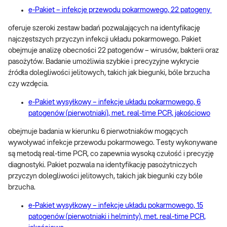
e-Pakiet – infekcje przewodu pokarmowego, 22 patogeny
oferuje szeroki zestaw badań pozwalających na identyfikację
najczęstszych przyczyn infekcji układu pokarmowego. Pakiet
obejmuje analizę obecności 22 patogenów – wirusów, bakterii oraz
pasożytów. Badanie umożliwia szybkie i precyzyjne wykrycie
źródła dolegliwości jelitowych, takich jak biegunki, bóle brzucha
czy wzdęcia.
e-Pakiet wysyłkowy – infekcje układu pokarmowego, 6
patogenów (pierwotniaki), met. real-time PCR, jakościowo
obejmuje badania w kierunku 6 pierwotniaków mogących
wywoływać infekcje przewodu pokarmowego. Testy wykonywane
są metodą real-time PCR, co zapewnia wysoką czułość i precyzję
diagnostyki. Pakiet pozwala na identyfikację pasożytniczych
przyczyn dolegliwości jelitowych, takich jak biegunki czy bóle
brzucha.
e-Pakiet wysyłkowy – infekcje układu pokarmowego, 15
patogenów (pierwotniaki i helminty), met. real-time PCR,