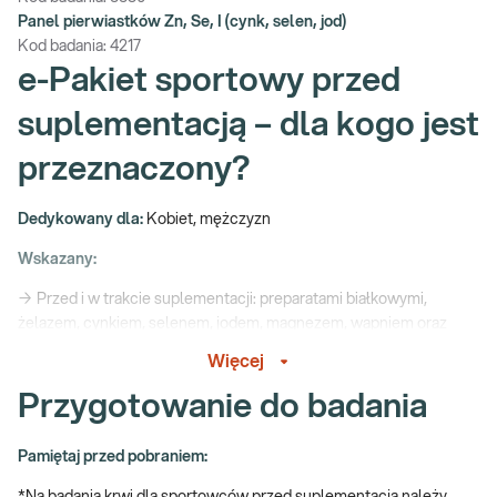
Panel pierwiastków Zn, Se, I (cynk, selen, jod)
Kod badania:
4217
e-Pakiet sportowy przed
suplementacją – dla kogo jest
przeznaczony?
Dedykowany dla:
Kobiet, mężczyzn
Wskazany:
→ Przed i w trakcie suplementacji: preparatami białkowymi,
żelazem, cynkiem, selenem, jodem, magnezem, wapniem oraz
witaminami – D i A
Więcej
→ Do oceny stężenia witamin i pierwiastków wpływających na
Przygotowanie do badania
wydolność organizmu
→ Przed i w okresie wzmożonej aktywności fizycznej
Pamiętaj przed pobraniem:
→ Profilaktycznie