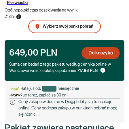
Pierwiastki
Ogólnopolski czas oczekiwania na wynik
:
21 dni
Wybierz swój punkt pobrań
649,00 PLN
Do koszyka
Suma cen badań z tego pakietu według cennika online w
Warszawie wraz z opłatą za pobranie:
717,66 PLN
Rata już od:
miesięcznie
Kup teraz, zapłać za 30 dni
Ceny zakupu widoczne w Diag.pl dotyczą transakcji
online. Ceny podczas zakupu w punktach pobrań mogą
się różnić.
Pakiet zawiera następujące