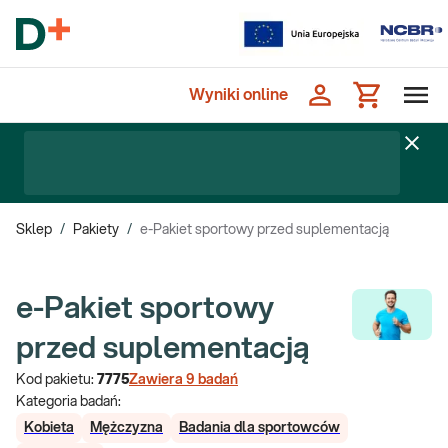
Wyniki online
Sklep
/
Pakiety
/
e-Pakiet sportowy przed suplementacją
e-Pakiet sportowy
przed suplementacją
Kod pakietu:
7775
Zawiera
9
badań
Kategoria badań:
Kobieta
Mężczyzna
Badania dla sportowców