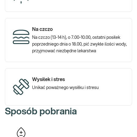
e-Pakiet sportowy przed suplementacją
uwzględnia badania:
Białko całkowite i albumina,
żelazo, ferrytyna, selen, jod, cynk,
witamina D metabolit 25(OH), wapń, witamina A
Na czczo
Poznaj znaczenie uwzględnionych w pakiecie badań:
Na czczo (13-14 h), o 7.00-10.00, ostatni posiłek
poprzedniego dnia o 18.00, pić zwykłe ilości wody,
»
Białko całkowite i albumina
to parametry służące ocenie
przyjmować niezbędne lekarstwa
funkcji syntetycznej wątroby, istotne również w ocenie stanu
odżywienia organizmu. Ich pomiar wykorzystywany jest w
diagnostyce chorób wątroby, nerek, także w ustaleniu przyczyn
pojawiających się obrzęków.
Wysiłek i stres
»
Żelazo i ferrytyna.
Żelazo jest pierwiastkiem, który wchodzi w
Unikać poważnego wysiłku i stresu
skład hemoglobiny, białka zaopatrujące w tlen każdą komórkę
organizmu. Magazynem żelaza w organizmie jest
ferrytyna,
na
podstawie stężenia której wnioskuje się o potrzebie suplementacji.
Sposób pobrania
Niedobór żelaza w organizmie to najczęstsza przyczyna anemii u
sportowców, ze względu na wzmożone wytracanie żelaza wraz z
potem oraz jego zwiększone zapotrzebowanie. Charakterystyczne
dla niedoboru pierwiastka - żelaza są bladość powłok skórnych,