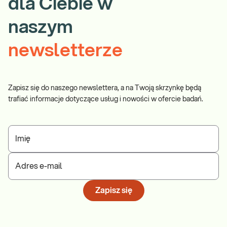
dla Ciebie w
Gdzie możesz zrealizować to badanie:
naszym
Wszystkie punkty pobrań Diagnostyki
newsletterze
Zamów badanie i zrealizuj je w dowolnym punkcie pobrań.
Zapisz się do naszego newslettera, a na Twoją skrzynkę będą
trafiać informacje dotyczące usług i nowości w ofercie badań.
Imię
Adres e-mail
Zapisz się