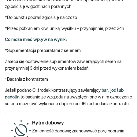
*Na badania krwi dla sportowców przed suplementacją należy
zgłosić się w godzinach porannych
Sport i suplementacja – czy idą ze sobą w
*Do punktu pobrań zgłoś się na czczo
parze?
*Przed pobraniem krwi unikaj wysiłku – przynajmniej przez 24h
Wysiłek fizyczny, poza tym, że poprawia wydolność organizmu i
Co może mieć wpływ na wynik:
wiąże się pozytywnymi efektami dla naszego zdrowia, w przypadku
nieprawidłowo (zarówno ilościowo, jak i jakościowo)
*Suplementacja preparatami z selenem
komponowanej diety może być przyczyną niedoborów –
witaminowych, mineralnych, skutkować także zespołem RED-S
Zaleca się odstawienie suplementów zawierających selen na
(względny niedobór energii w sporcie). Z tego powodu osoba
przynajmniej 3 dni przed wykonaniem badań.
uprawiająca sport – rekreacyjnie, ale przede wszystkim w sposób
*Badania z kontrastem
zaawansowany, powinna być świadoma składu swojej diety, a
także znać wyniki badań laboratoryjnych, na podstawie których
Jeżeli podano Ci środek kontrastujący zawierający
bar, jod lub
dietę może zdrowo modyfikować dostosowując ją do
gadolin
to badanie ze względu na uwzględnione w nim oznaczenie
prowadzonego, aktywnego trybu życia. We wprowadzeniu takich
selenu może być wykonane dopiero po 96h od podania kontrastu.
modyfikacji i doborze odpowiedniej suplementacji pomogą wyniki
badań pierwiastków dla sportowców uwzględnionych w pakiecie.
Rytm dobowy
Badania przed suplementacją dla
Zmienność dobowa; zachowywać porę pobrania
sportowców - czyli jakie?