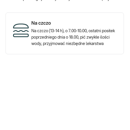
ę badań, umożliwiających diagnostykę zaburzeń hormonalnych:
Na czczo
eron, DHEA-SO4, SHBG.
Na czczo (13-14 h), o 7.00-10.00, ostatni posiłek
cznego, czyli okresu od rozpoczęcia krwawienia aż do owulacji.
poprzedniego dnia o 18.00, pić zwykłe ilości
 diagnostyce nieprawidłowej funkcji jajników i zaburzeń
wody, przyjmować niezbędne lekarstwa
e być przyczyną zatrzymywania wody w organizmie, nadwagi,
ego, rozpoczynającej się po owulacji. Nieprawidłowe stężenia LH
ą, tyciem, trądzikiem i zarostem na twarzy. Charakterystyczne są
ydolność jajników.
da za proces laktacji. Nieprawidłowy poziom PRL może być
prawidłowe, wysokie stężenie PRL bywa skutkiem przeciążenia
leków (przeciwdepresantów, nadciśnieniowych, zobojętniających).
ycy. FT4 to wolna frakcja hormonu produkowanego bezpośrednio
lają na rozpoznanie nadczynności lub niedoczynności gruczołu,
ięcznych, płodność, wygląd i równowagę emocjonalną kobiety.