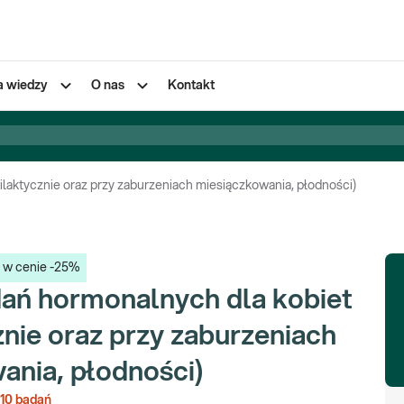
a wiedzy
O nas
Kontakt
ilaktycznie oraz przy zaburzeniach miesiączkowania, płodności)
y w cenie -25%
dań hormonalnych dla kobiet
znie oraz przy zaburzeniach
ania, płodności)
10
badań