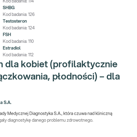
Kod badania:
114
SHBG
Kod badania:
126
Testosteron
Kod badania:
124
FSH
Kod badania:
110
Estradiol
Kod badania:
112
dla kobiet (profilaktycznie
ączkowania, płodności) – dla
a S.A.
ady Medycznej Diagnostyka S.A., która czuwa nad kliniczną
agały diagnostykę danego problemu zdrowotnego.