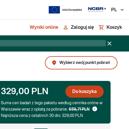
PL
Wyniki online
Zaloguj się
Koszyk
Wybierz swój punkt pobrań
329,00 PLN
Do koszyka
Suma cen badań z tego pakietu według cennika online w
Warszawie wraz z opłatą za pobranie:
659,71 PLN
Najniższa cena z ostatnich 30 dni:
329,00 PLN