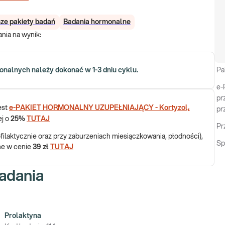
sze pakiety badań
Badania hormonalne
nia na wynik
:
onalnych należy dokonać w 1-3 dniu cyklu.
Pa
e-
pr
est
e-PAKIET HORMONALNY UZUPEŁNIAJĄCY - Kortyzol,
pr
ej o
25%
TUTAJ
Pr
filaktycznie oraz przy zaburzeniach miesiączkowania, płodności),
Sp
e w cenie
39 zł
TUTAJ
adania
Prolaktyna