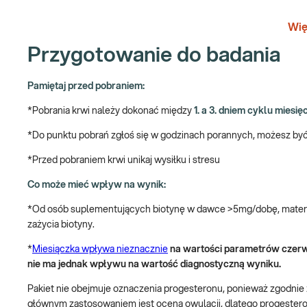
Wskazany:
Wię
→ W diagnostyce zaburzeń hormonalnych powodujących: niepraw
Przygotowanie do badania
problemy dermatologiczne w postaci zmian wypryskowych lub w
→ W kontroli leczenia i monitorowaniu zaburzeń hormonalnych
Pamiętaj przed pobraniem:
→ Profilaktycznie, do oceny pracy układu hormonalnego
*Pobrania krwi należy dokonać między
1. a 3. dniem cyklu miesi
Hormony – rola w organizmie
*Do punktu pobrań zgłoś się w godzinach porannych, możesz być
Hormony, to substancje produkowane przez gruczoły układu dokre
*Przed pobraniem krwi unikaj wysiłku i stresu
wzrost i dojrzewanie organizmu, wygląd skóry i włosów, reguluj
Co może mieć wpływ na wynik:
rozmnażania. Równowaga hormonalna kobiety ma kluczowy wpływ
płodność, ale także wygląd i samopoczucie. Przybieranie lub utr
*Od osób suplementujących biotynę w dawce >5mg/dobę, materiał
dermatologiczne, wahania nastroju, uczucie zimna lub nadmier
zażycia biotyny.
nawet minimalnego rozchwiania hormonalnego. Badania uwzględni
*
Miesiączka wpływa nieznacznie
na wartości parametrów czerw
gospodarkę hormonalną kobiety. Obejmują pomiar zarówno hormo
nie ma jednak wpływu na wartość diagnostyczną wyniku.
oraz pomiar stężenia białka, wiążącego hormony płciowe. Horm
podległych, m.in. tarczycy, nadnerczy i jajników. Należą do nic
Pakiet nie obejmuje oznaczenia progesteronu, ponieważ zgodnie 
luteinizujący), PRL (prolaktyna) i TSH (hormon tyreotropowy).
głównym zastosowaniem jest ocena owulacji, dlatego progesteron o