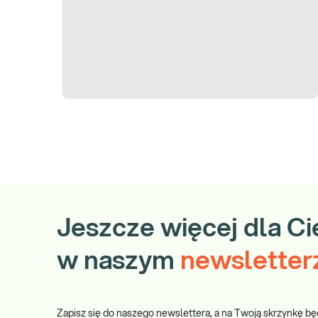
Gdzie możesz zrealizować to badanie:
Wszystkie punkty pobrań Diagnostyki
Zamów badanie i zrealizuj je w dowolnym punkcie pobrań.
Pobranie w Twoim domu
Wybierz w koszyku opcję „Pobranie w domu” – usługa wyświetla si
obsługiwanej miejscowości.
Jeszcze więcej dla Ci
w naszym
newsletter
Zapisz się do naszego newslettera, a na Twoją skrzynkę bę