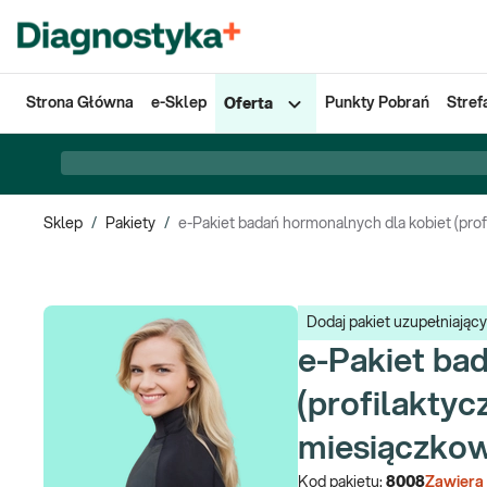
Strona Główna
e-Sklep
Punkty Pobrań
Stref
Oferta
Sklep
/
Pakiety
/
e-Pakiet badań hormonalnych dla kobiet (prof
Dodaj pakiet uzupełniając
e-Pakiet ba
(profilaktyc
miesiączkow
Kod pakietu:
8008
Zawiera