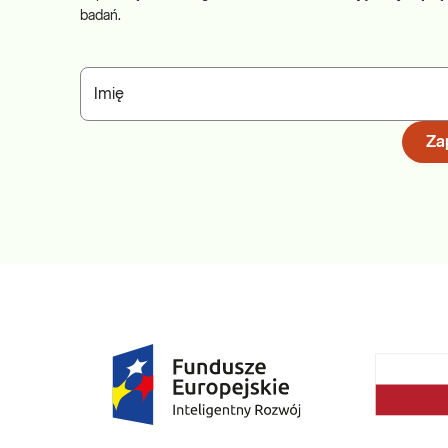
badań.
Imię
Zap