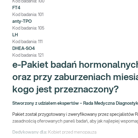
Kod badania:
100
FT4
Kod badania:
101
anty-TPO
Kod badania:
105
LH
Kod badania:
111
DHEA-SO4
Kod badania:
121
e-Pakiet badań hormonalnych 
oraz przy zaburzeniach miesi
kogo jest przeznaczony?
Stworzony z udziałem ekspertów – Rada Medyczna Diagnostyk
Pakiet został przygotowany i zweryfikowany przez specjalistów R
zasadnością oferowanych paneli badań, aby jak najlepiej wspom
Dedykowany dla:
Kobiet przed menopauzą