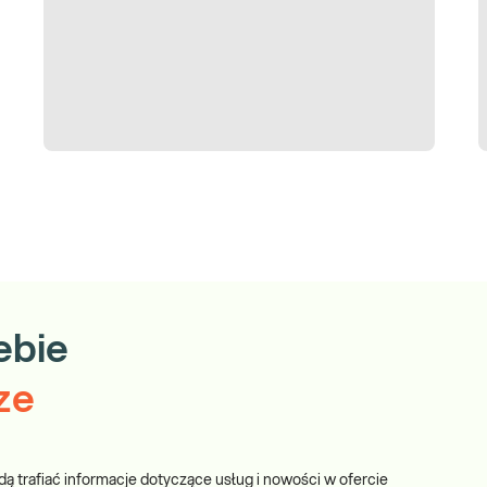
ę, jeśli wybrany przez Ciebie punkt pobrań znajduje się w
ebie
ze
dą trafiać informacje dotyczące usług i nowości w ofercie