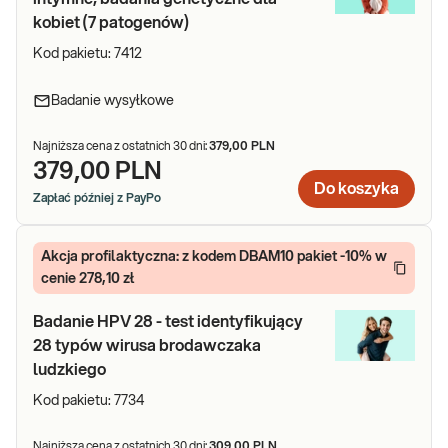
kobiet (7 patogenów)
Kod pakietu:
7412
Badanie wysyłkowe
Najniższa cena z ostatnich 30 dni:
379,00 PLN
379,00 PLN
Do koszyka
Zapłać później z PayPo
Akcja profilaktyczna: z kodem DBAM10 pakiet -10% w
cenie 278,10 zł
Badanie HPV 28 - test identyfikujący
28 typów wirusa brodawczaka
ludzkiego
Kod pakietu:
7734
Najniższa cena z ostatnich 30 dni:
309,00 PLN