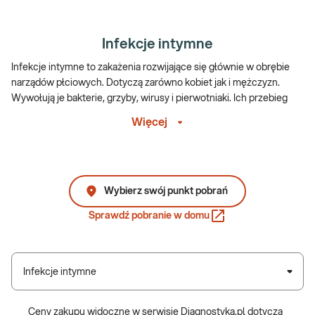
Infekcje intymne
Infekcje intymne to zakażenia rozwijające się głównie w obrębie
narządów płciowych. Dotyczą zarówno kobiet jak i mężczyzn.
Wywołują je bakterie, grzyby, wirusy i pierwotniaki. Ich przebieg
może być bezobjawowy, jednak infekcje intymne zwykle powodują
Więcej
dyskomfort, niekiedy utrudniają codzienne funkcjonowanie.
Nieleczone mogą prowadzić do groźnych powikłań, utrudniać
zajście w ciążę, wikłać jej przebieg, stając się niebezpieczne dla
zdrowia i życia dziecka.
Wybierz swój punkt pobrań
Jakie są najczęstsze choroby przenoszone
Sprawdź pobranie w domu
drogą płciową?
Choroby przenoszone drogą płciową to grupa infekcji, które
rozprzestrzeniają się głównie podczas kontaktów seksualnych –
Infekcje intymne
waginalnych, analnych lub oralnych. Do najczęstszych należą
chlamydioza, rzeżączka, kiła, opryszczka narządów płciowych oraz
Ceny zakupu widoczne w serwisie Diagnostyka.pl dotyczą
zakażenie wirusem HPV i HIV. Nieleczone mogą prowadzić do