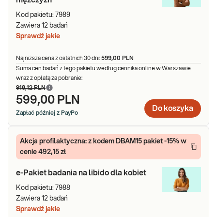
Kod pakietu:
7989
Zawiera
12
badań
Sprawdź jakie
Najniższa cena z ostatnich 30 dni:
599,00 PLN
Suma cen badań z tego pakietu według cennika online w Warszawie
wraz z opłatą za pobranie:
918,12 PLN
599,00 PLN
Do koszyka
Zapłać później z PayPo
Akcja profilaktyczna: z kodem DBAM15 pakiet -15% w
cenie 492,15 zł
e-Pakiet badania na libido dla kobiet
Kod pakietu:
7988
Zawiera
12
badań
Sprawdź jakie