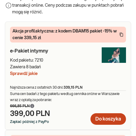
transakcji online. Ceny podczas zakupu w punktach pobrań
niepłodności, przewlekłych stanów zapalnych, a nawet
mogą się różnić.
nowotworów (HPV utożsamiany jest z rakiem szyjki macicy u
kobiet, nowotworami głowy i szyi u mężczyzn). Wczesna diagnoza
i leczenie są kluczowe dla ochrony zdrowia własnego i partnera.
Akcja profilaktyczna: z kodem DBAM15 pakiet -15% w
cenie 339,15 zł
Badania na choroby weneryczne – jakie
wybrać?
e-Pakiet intymny
Kategoria – Infekcje intymne uwzględnia szeroką gamę pakietów
Kod pakietu:
7210
badań, dedykowanych zarówno Panom i Paniom. Wśród nich
Zawiera
8
badań
znajdziesz badania w kierunku zakażeniom wirusowym – HIV,
Sprawdź jakie
zapaleniu wątroby typu B i C, HPV; bakteryjnym – m.in. w kierunku
chlamydiozy, badania, które możesz wykonać w sposób
Najniższa cena z ostatnich 30 dni:
339,15 PLN
stacjonarny, lub za pośrednictwem wysyłki. Oferta uwzględnia
Suma cen badań z tego pakietu według cennika online w Warszawie
szerokozakresowe badanie identyfikujące aż 47 typów wirusa
wraz z opłatą za pobranie:
666,85 PLN
brodawczaka ludzkiego oraz kompleksowe badanie mikrobiomu
399,00 PLN
pochwy.
Do koszyka
Zapłać później z PayPo