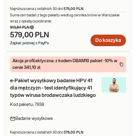
Najniższa cena z ostatnich 30 dni:
579,00 PLN
Suma cen badań z tego pakietu według cennika online w Warszawie
wraz z opłatą za pobranie:
913,84 PLN
579,00 PLN
Do koszyka
Zapłać później z PayPo
Akcja profilaktyczna: z kodem DBAM10 pakiet -10% w
cenie 341,10 zł
e-Pakiet wysyłkowy badanie HPV 41
dla mężczyzn - test identyfikujący 41
typów wirusa brodawczaka ludzkiego
Kod pakietu:
7938
Badanie wysyłkowe
Najniższa cena z ostatnich 30 dni:
379,00 PLN