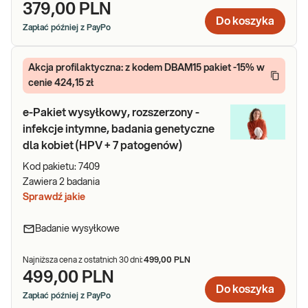
379,00 PLN
Do koszyka
Zapłać później z PayPo
Akcja profilaktyczna: z kodem DBAM15 pakiet -15% w
cenie 424,15 zł
e-Pakiet wysyłkowy, rozszerzony -
infekcje intymne, badania genetyczne
dla kobiet (HPV + 7 patogenów)
Kod pakietu:
7409
Zawiera
2
badania
Sprawdź jakie
Badanie wysyłkowe
Najniższa cena z ostatnich 30 dni:
499,00 PLN
499,00 PLN
Do koszyka
Zapłać później z PayPo