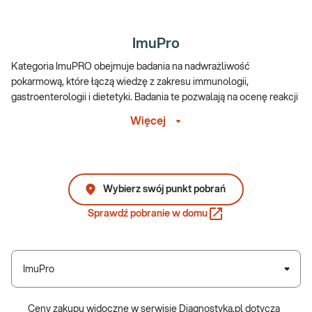
ImuPro
Kategoria ImuPRO obejmuje badania na nadwrażliwość
pokarmową, które łączą wiedzę z zakresu immunologii,
gastroenterologii i dietetyki. Badania te pozwalają na ocenę reakcji
organizmu na wybrane składniki pokarmowe. Ich celem jest pomoc
Więcej
w lepszym zrozumieniu źródeł dolegliwości, poprawie komfortu
trawiennego i dostosowaniu diety do indywidualnych potrzeb
organizmu.
ImuPRO – korzyści dla pacjenta
Wybierz swój punkt pobrań
Sprawdź pobranie w domu
Identyfikacja nadwrażliwości pokarmowych
W ramach badań oceniane są reakcje organizmu na wybrane
składniki żywności, w tym możliwe nadwrażliwości IgG. Pomaga to
ImuPro
określić, które produkty mogą wpływać niekorzystnie na
samopoczucie i funkcjonowanie układu pokarmowego.
Ceny zakupu widoczne w serwisie Diagnostyka.pl dotyczą
Personalizacja diety i stylu życia