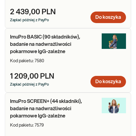
Kategoria ImuPRO – jakie badanie wybrać?
2 439,00 PLN
Do koszyka
Zapłać później z PayPo
W kategorii dostępne są pakiety obejmujące oznaczenie od 44 do
270 przeciwciał specyficznych w klasie IgG, wyodrębniono
ImuPro BASIC (90 składników),
badania dedykowane wegetarianom. Zasadność wykonania badań
należy przedyskutować z dietetykiem/ lekarzem.
badanie na nadwrażliwości
pokarmowe IgG-zależne
UWAGA: Badania z kategorii nie służą diagnozowaniu alergii
Kod pakietu:
7580
pokarmowych.
1 209,00 PLN
Do koszyka
Zapłać później z PayPo
ImuPro SCREEN+ (44 składniki),
badanie na nadwrażliwości
pokarmowe IgG-zależne
Kod pakietu:
7579