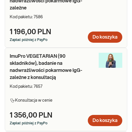
nadwrażliwości pokarmowe IgG-
zależne
Kod pakietu:
7586
1 196,00 PLN
Do koszyka
Zapłać później z PayPo
ImuPro VEGETARIAN (90
składników), badanie na
nadwrażliwości pokarmowe IgG-
zależne z konsultacją
Kod pakietu:
7657
Konsultacja w cenie
1 356,00 PLN
Do koszyka
Zapłać później z PayPo