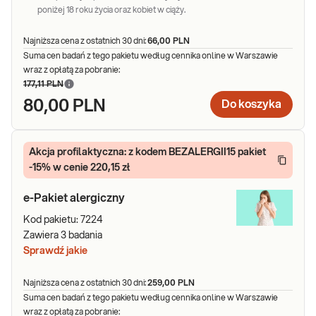
poniżej 18 roku życia oraz kobiet w ciąży.
Najniższa cena z ostatnich 30 dni:
66,00 PLN
Suma cen badań z tego pakietu według cennika online w Warszawie
wraz z opłatą za pobranie:
177,11 PLN
80,00 PLN
Do koszyka
Akcja profilaktyczna: z kodem BEZALERGII15 pakiet
-15% w cenie 220,15 zł
e-Pakiet alergiczny
Kod pakietu:
7224
Zawiera
3
badania
Sprawdź jakie
Najniższa cena z ostatnich 30 dni:
259,00 PLN
Suma cen badań z tego pakietu według cennika online w Warszawie
wraz z opłatą za pobranie: