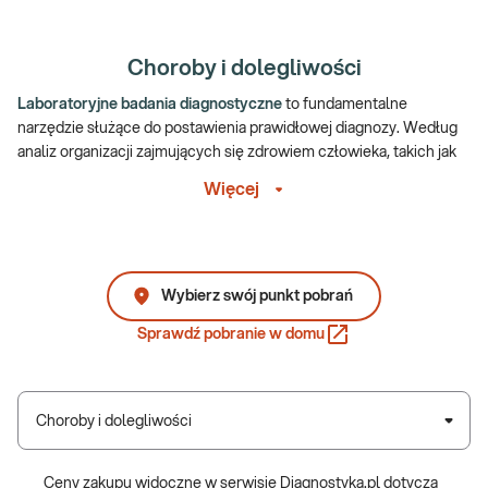
Choroby i dolegliwości
Laboratoryjne badania diagnostyczne
to fundamentalne
narzędzie służące do postawienia prawidłowej diagnozy. Według
analiz organizacji zajmujących się zdrowiem człowieka, takich jak
World Health Organization (WHO) i Centers for Disease Control
Więcej
and Prevention (CDC), nawet 60% do 70% diagnoz i decyzji
lekarskich o dalszym postępowaniu z pacjentem opiera się właśnie
na wynikach badań laboratoryjnych.
Co to oznacza?
Wybierz swój punkt pobrań
To, że postawienie prawidłowej diagnozy, a co za tym idzie
Sprawdź pobranie w domu
dobranie skutecznego leczenia, wymaga wykonania badań
laboratoryjnych, przede wszystkim z krwi, ale także z innych
wydalin, wydzielin, czasem pobranych wycinków. Badania
Choroby i dolegliwości
laboratoryjne są kluczowe przede wszystkim w takich dziedzinach
medycyny jak endokrynologia (np. rozpoznanie choroby
Hashimoto), hematologia (diagnostyka i różnicowanie przyczyn
Ceny zakupu widoczne w serwisie Diagnostyka.pl dotyczą