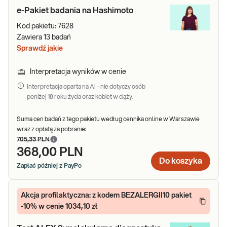
e-Pakiet badania na Hashimoto
Kod pakietu:
7628
Zawiera
13
badań
Sprawdź jakie
Interpretacja wyników w cenie
Interpretacja oparta na AI - nie dotyczy osób
poniżej 18 roku życia oraz kobiet w ciąży.
Suma cen badań z tego pakietu według cennika online w Warszawie
wraz z opłatą za pobranie:
705,33 PLN
368,00 PLN
Do koszyka
Zapłać później z PayPo
Akcja profilaktyczna: z kodem BEZALERGII10 pakiet
-10% w cenie 1034,10 zł