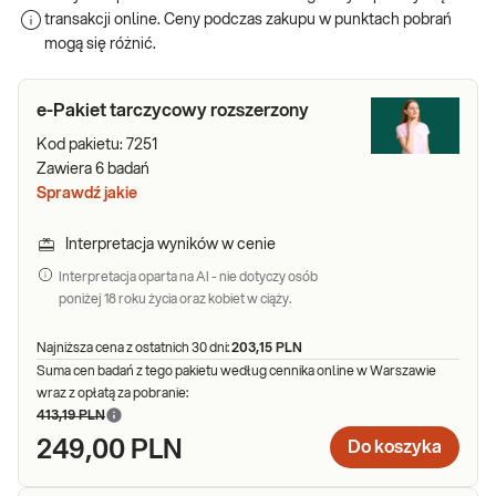
anemii), choroby zakaźne (ustalenie czynnika zakaźnego
transakcji online. Ceny podczas zakupu w punktach pobrań
odpowiedzialnego za chorobę). Nieco mniej wartościowe wydają
mogą się różnić.
się być w psychiatrii, czy też ortopedii.
Pakiet badań diagnostycznych – jaki
e-Pakiet tarczycowy rozszerzony
wybrać?
Kod pakietu:
7251
Zawiera
6
badań
Kategoria – Choroby i dolegliwości
uwzględnia szeroką gamę
Sprawdź jakie
pakietów badań. Specjalistycznie skomponowane składy pakietów
mogą posłużyć w diagnostyce wielu chorób, w tym:
Interpretacja wyników w cenie
cukrzycy i insulinooporności,
Interpretacja oparta na AI - nie dotyczy osób
zaburzeń gruczołów układu pokarmowego – wątroby i
poniżej 18 roku życia oraz kobiet w ciąży.
trzustki,
układu krążenia,
Najniższa cena z ostatnich 30 dni:
203,15 PLN
celiakii, w której źródłem dolegliwości jest spożywanie
Suma cen badań z tego pakietu według cennika online w Warszawie
glutenu,
wraz z opłatą za pobranie:
zapalenia stawów,
413,19 PLN
także wielu innych.
249,00 PLN
Do koszyka