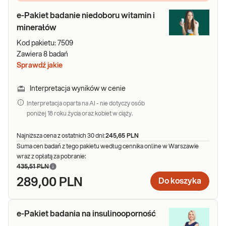
e-Pakiet badanie niedoboru witamin i
minerałów
Kod pakietu:
7509
Zawiera
8
badań
Sprawdź jakie
Interpretacja wyników w cenie
Interpretacja oparta na AI - nie dotyczy osób
poniżej 18 roku życia oraz kobiet w ciąży.
Najniższa cena z ostatnich 30 dni:
245,65 PLN
Suma cen badań z tego pakietu według cennika online w Warszawie
wraz z opłatą za pobranie:
435,51 PLN
289,00 PLN
Do koszyka
e-Pakiet badania na insulinooporność