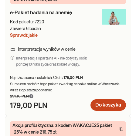
e-Pakiet badania na anemię
Kod pakietu:
7220
Zawiera
6
badań
Sprawdź jakie
Interpretacja wyników w cenie
Interpretacja oparta na AI - nie dotyczy osób
poniżej 18 roku życia oraz kobiet w ciąży.
Najniższa cena z ostatnich 30 dni:
179,00 PLN
Suma cen badań z tego pakietu według cennika online w Warszawie
wraz z opłatą za pobranie:
291,10 PLN
179,00 PLN
Do koszyka
Akcja profilaktyczna: z kodem WAKACJE25 pakiet
-25% w cenie 216,75 zł