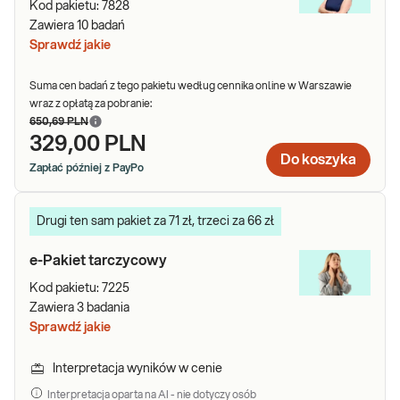
Kod pakietu:
7828
Zawiera
10
badań
Sprawdź jakie
Suma cen badań z tego pakietu według cennika online w Warszawie
wraz z opłatą za pobranie:
650,69 PLN
329,00 PLN
Do koszyka
Zapłać później z PayPo
Drugi ten sam pakiet za 71 zł, trzeci za 66 zł
e-Pakiet tarczycowy
Kod pakietu:
7225
Zawiera
3
badania
Sprawdź jakie
Interpretacja wyników w cenie
Interpretacja oparta na AI - nie dotyczy osób