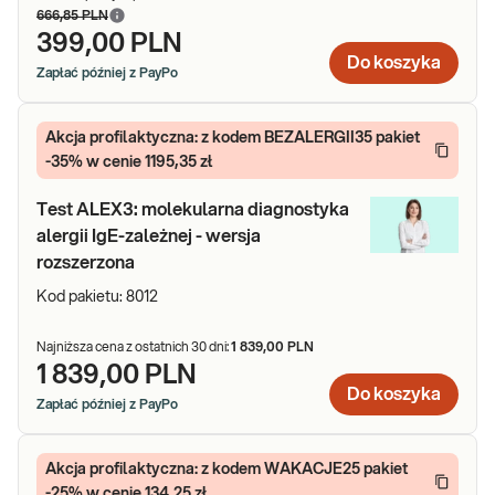
666,85 PLN
399,00 PLN
Do koszyka
Zapłać później z PayPo
Akcja profilaktyczna: z kodem BEZALERGII35 pakiet
-35% w cenie 1195,35 zł
Test ALEX3: molekularna diagnostyka
alergii IgE-zależnej - wersja
rozszerzona
Kod pakietu:
8012
Najniższa cena z ostatnich 30 dni:
1 839,00 PLN
1 839,00 PLN
Do koszyka
Zapłać później z PayPo
Akcja profilaktyczna: z kodem WAKACJE25 pakiet
-25% w cenie 134,25 zł