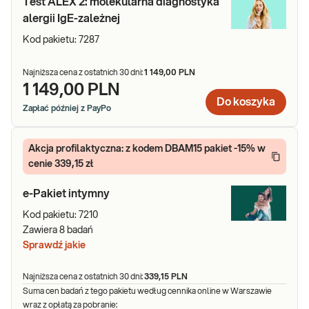
Test ALEX 2: molekularna diagnostyka
alergii IgE-zależnej
Kod pakietu:
7287
Najniższa cena z ostatnich 30 dni:
1 149,00 PLN
1 149,00 PLN
Do koszyka
Zapłać później z PayPo
Akcja profilaktyczna: z kodem DBAM15 pakiet -15% w
cenie 339,15 zł
e-Pakiet intymny
Kod pakietu:
7210
Zawiera
8
badań
Sprawdź jakie
Najniższa cena z ostatnich 30 dni:
339,15 PLN
Suma cen badań z tego pakietu według cennika online w Warszawie
wraz z opłatą za pobranie: