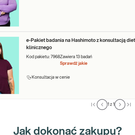
e-Pakiet badania na Hashimoto z konsultacją die
klinicznego
Kod pakietu:
7968
Zawiera
13
badań
Sprawdź jakie
Konsultacja w cenie
1 z 1
Jak dokonać zakupu?