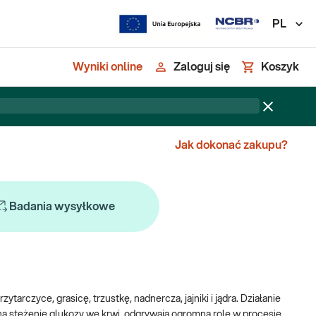
PL
Wyniki online
Zaloguj się
Koszyk
Jak dokonać zakupu?
Badania wysyłkowe
czyce, grasicę, trzustkę, nadnercza, jajniki i jądra. Działanie
na stężenie glukozy we krwi, odgrywają ogromną rolę w procesie