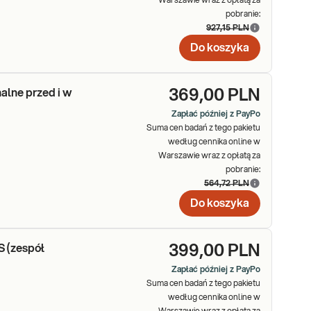
Warszawie wraz z opłatą za
pobranie:
927,15 PLN
Do koszyka
 klinicznych. Konsultacja z lekarzem przed wykonaniem badań
zypadku badań hormonalnych układu rozrodczego, gdzie stężenie
alne przed i w
369,00 PLN
Zapłać później z PayPo
Suma cen badań z tego pakietu
według cennika online w
Warszawie wraz z opłatą za
pobranie:
564,72 PLN
Do koszyka
 (zespół
399,00 PLN
Zapłać później z PayPo
Suma cen badań z tego pakietu
według cennika online w