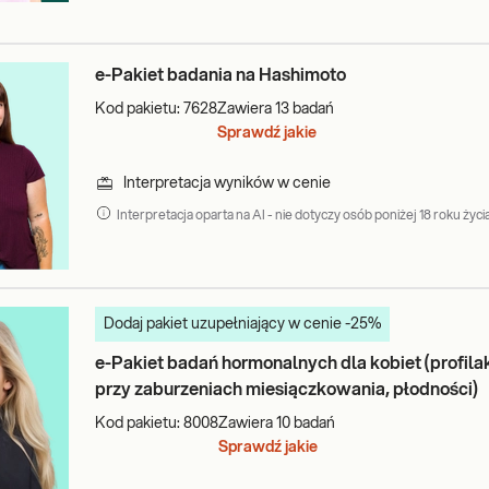
 produkcję hormonów płciowych.**** Dominującym hormonem u mężczyz
lizmu, ale także wygląd ciała i samopoczucie. Odpowiada za charaktery
widłowy przebieg procesu produkcji plemników. W przypadku jajników, 
e-Pakiet badania na Hashimoto
ć. Wraz z innymi estrogenami odpowiada za rozwój narządów płciowy
 miesiączkowego i jest niezbędny w implantacji zarodka i utrzymaniu cią
Kod pakietu:
7628
Zawiera
13
badań
Sprawdź jakie
Interpretacja wyników w cenie
ch problemów zdrowotnych, zakłócając fizyczne, psychiczne i emoc
 elementem diagnostyki zaburzeń, wynikających z nadczynności lub nied
Interpretacja oparta na AI - nie dotyczy osób poniżej 18 roku życia
ujących objawów:
Dodaj pakiet uzupełniający w cenie -25%
e-Pakiet badań hormonalnych dla kobiet (profila
przy zaburzeniach miesiączkowania, płodności)
Kod pakietu:
8008
Zawiera
10
badań
Sprawdź jakie
,