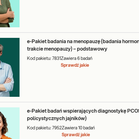
ń w wydzielaniu hormonu wzrostu,
óry zleci analizę konkretnych parametrów po przeanalizowaniu objawów
ie czasu zgłoszenia się na badania. Ma to największe znaczenie w pr
e-Pakiet badania na menopauzę (badania hormon
trakcie menopauzy) – podstawowy
ka.
Kod pakietu:
7831
Zawiera
6
badań
Sprawdź jakie
ametrów, która na pewno spełni wymagania Twojego zlecenia.
e-Pakiet badań wspierających diagnostykę PCOS
policystycznych jajników)
Kod pakietu:
7952
Zawiera
10
badań
Sprawdź jakie