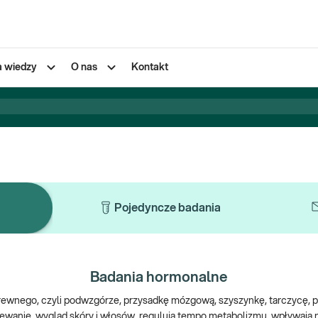
a wiedzy
O nas
Kontakt
Pojedyncze badania
Badania hormonalne
nego, czyli podwzgórze, przysadkę mózgową, szyszynkę, tarczycę, przytar
zewanie, wygląd skóry i włosów, regulują tempo metabolizmu, wpływają 