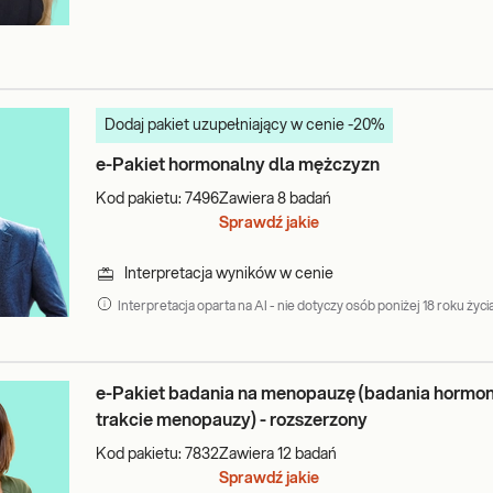
Dodaj pakiet uzupełniający w cenie -20%
e-Pakiet hormonalny dla mężczyzn
monalne u kobiet
Kod pakietu:
7496
Zawiera
8
badań
Sprawdź jakie
),
TPO) i nadczynność tarczycy – choroba Cushinga (↓TSH, ↑fT4, ↑TRA
Interpretacja wyników w cenie
Interpretacja oparta na AI - nie dotyczy osób poniżej 18 roku życia
rmonalne występujące u mężczyzn
),
e-Pakiet badania na menopauzę (badania hormon
trakcie menopauzy) - rozszerzony
Kod pakietu:
7832
Zawiera
12
badań
nalne u dzieci
Sprawdź jakie