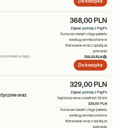
Do koszyka
n jest produkowany w jądrach testosteron. Ma on kluczowy
styczne dla płci męskiej cechy, takie jak typ owłosienia,
głównym produkowanym hormonem jest estradiol. Estradiol jest
368,00 PLN
ch i drugorzędowych cech płciowych kobiety. Wpływa na
ży.
Zapłać później z PayPo
Suma cen badań z tego pakietu
według cennika online w
Warszawie wraz z opłatą za
jonalne samopoczucie. Badania hormonów, wykonywane zwykle z
pobranie:
oczynności gruczołów układu dokrewnego.
 oraz kobiet w ciąży.
705,33 PLN
Do koszyka
329,00 PLN
Zapłać później z PayPo
ktycznie oraz
Najniższa cena z ostatnich 30 dni:
329,00 PLN
Suma cen badań z tego pakietu
według cennika online w
Warszawie wraz z opłatą za
pobranie: