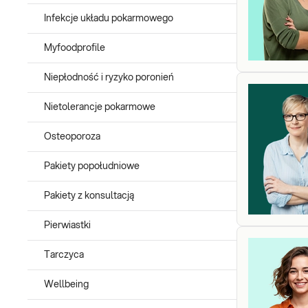
Nieadekwatny do wieku wzrost jako konsekwencję zaburze
Infekcje układu pokarmowego
przedwczesne lub opóźnione dojrzewanie,
zaburzenia funkcji tarczycy.
Myfoodprofile
Hormonalne badania krwi powinny być dobrane przez lekarza, kt
Niepłodność i ryzyko poronień
hormonalnych jest również wskazana ze względu na doprecyzowan
hormonów uwarunkowane jest dniem cyklu miesięcznego.
Nietolerancje pokarmowe
Badania hormonalne wykonasz w sieci laboratoriów Diagnosty
Osteoporoza
Badania hormonalne w Diagnostyce to bardzo szeroka oferta par
Pakiety popołudniowe
Pakiety z konsultacją
Pierwiastki
Tarczyca
Wellbeing