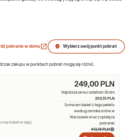
monów przysadkę. Hormony wydzielane przez podwzgórze to także
edzialnej m.in. za produkcję mleka w okresie karmienia piersią,
edzialnych za prawidłową aktywność hormonalną jajników,
dź pobranie w domu
Wybierz swój punkt pobrań
niny.
odczas zakupu w punktach pobrań mogą się różnić.
mi formach (fT3, fT4) odpowiedzialne są za rozwój mózgu i układu
ebieg dojrzewania płciowego, regulację temperatury ciała.
249,00 PLN
ganizmie.
Najniższa cena z ostatnich 30 dni:
203,15 PLN
Suma cen badań z tego pakietu
według cennika online w
Warszawie wraz z opłatą za
onu stresu) kluczowy dla metabolizmu glukozy, tłuszczy i białek.
 oraz kobiet w ciąży.
pobranie:
413,19 PLN