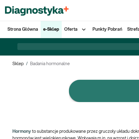
Strona Główna
e-Sklep
Oferta
Punkty Pobrań
Stref
Sklep
/
Badania hormonalne
e-Pakiety badań
Hormony
to substancje produkowane przez gruczoły układu dokrew
hormonów jest wielokierunkowe. Wpływają m.in. na wzrost i dojr