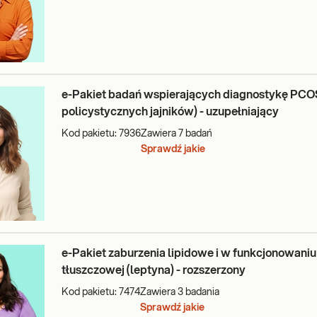
e-Pakiet badań wspierających diagnostykę PCOS
policystycznych jajników) - uzupełniający
Kod pakietu:
7936
Zawiera
7
badań
Sprawdź jakie
e-Pakiet zaburzenia lipidowe i w funkcjonowaniu
tłuszczowej (leptyna) - rozszerzony
Kod pakietu:
7474
Zawiera
3
badania
Sprawdź jakie