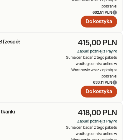
Warszawie wraz z opłatą za
pobranie:
682,51 PLN
Do koszyka
 (zespół
415,00 PLN
Zapłać później z PayPo
Suma cen badań z tego pakietu
według cennika online w
Warszawie wraz z opłatą za
pobranie:
633,11 PLN
Do koszyka
 tkanki
418,00 PLN
Zapłać później z PayPo
Suma cen badań z tego pakietu
według cennika online w