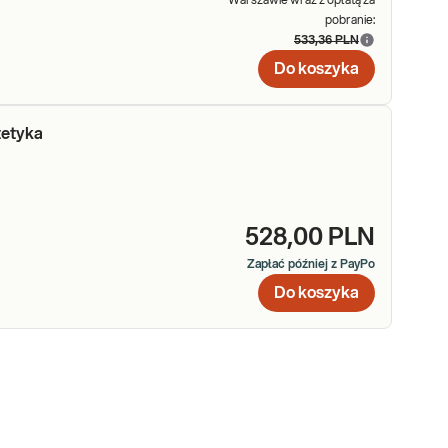
Warszawie wraz z opłatą za
pobranie:
533,36 PLN
Do koszyka
tetyka
528,00 PLN
Zapłać później z PayPo
Do koszyka