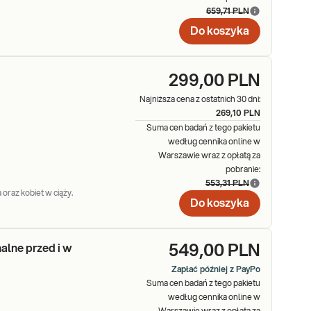
659,71 PLN
Do koszyka
299,00 PLN
Najniższa cena z ostatnich 30 dni:
269,10 PLN
Suma cen badań z tego pakietu
według cennika online w
Warszawie wraz z opłatą za
b),
pobranie:
553,31 PLN
 oraz kobiet w ciąży.
Do koszyka
alne przed i w
549,00 PLN
Zapłać później z PayPo
Suma cen badań z tego pakietu
według cennika online w